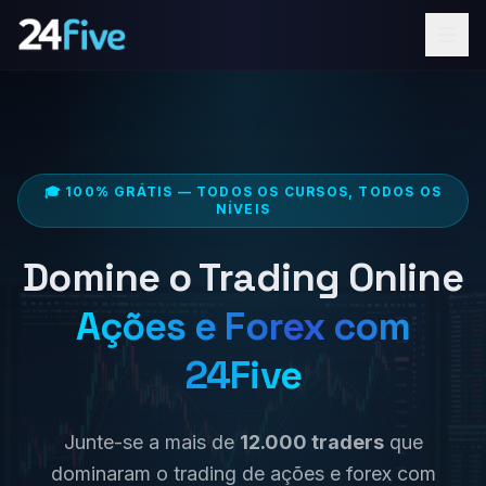
Cursos
Ferramentas
Perguntas Frequentes
Sobre Nós
🎓 100% GRÁTIS — TODOS OS CURSOS, TODOS OS
IDIOMA
NÍVEIS
Español
English
Português
Domine o Trading Online
Entrar
Ações e Forex com
Começar
24Five
Junte-se a mais de
12.000 traders
que
dominaram o trading de ações e forex com