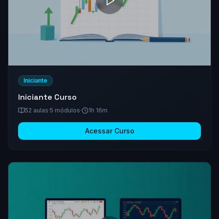
Iniciante
Iniciante
Curso
52
aulas
·
5
módulos
·
1h 16m
Acessar Curso